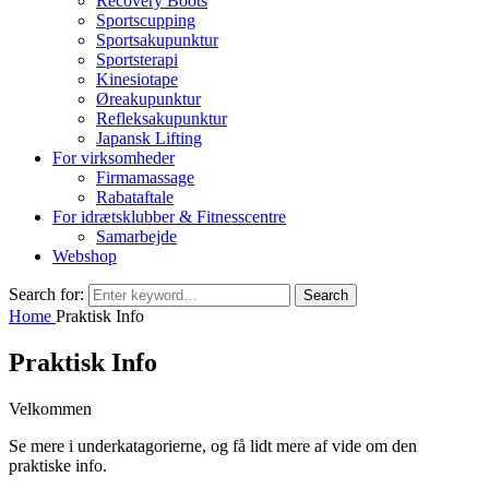
Recovery Boots
Sportscupping
Sportsakupunktur
Sportsterapi
Kinesiotape
Øreakupunktur
Refleksakupunktur
Japansk Lifting
For virksomheder
Firmamassage
Rabataftale
For idrætsklubber & Fitnesscentre
Samarbejde
Webshop
Search for:
Search
Home
Praktisk Info
Praktisk Info
Velkommen
Se mere i underkatagorierne, og få lidt mere af vide om den
praktiske info.